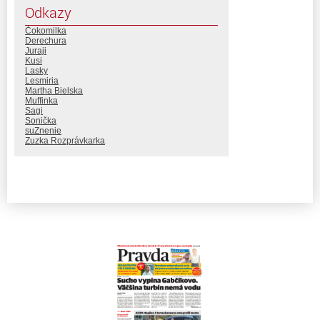
Odkazy
Čokomilka
Derechura
Juraji
Kusi
Lasky
Lesmiria
Martha Bielska
Muffinka
Sagi
Sonička
suZnenie
Zuzka Rozprávkarka