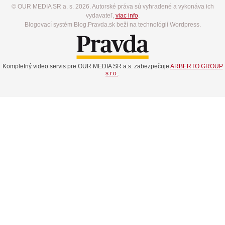
© OUR MEDIA SR a. s. 2026. Autorské práva sú vyhradené a vykonáva ich
vydavateľ,
viac info
.
Blogovací systém Blog.Pravda.sk beží na technológií Wordpress.
Kompletný video servis pre OUR MEDIA SR a.s. zabezpečuje
ARBERTO GROUP
s.r.o.
.