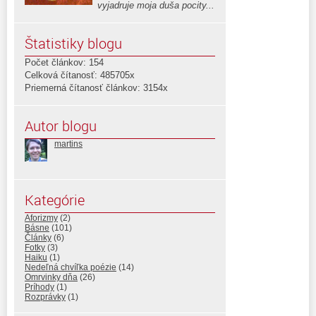
vyjadruje moja duša pocity...
Štatistiky blogu
Počet článkov: 154
Celková čítanosť: 485705x
Priemerná čítanosť článkov: 3154x
Autor blogu
martins
Kategórie
Aforizmy
(2)
Básne
(101)
Články
(6)
Fotky
(3)
Haiku
(1)
Nedeľná chvíľka poézie
(14)
Omrvinky dňa
(26)
Príhody
(1)
Rozprávky
(1)