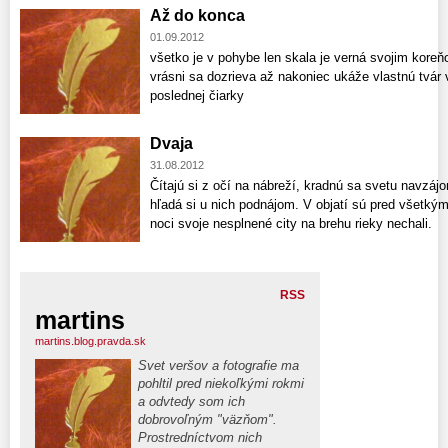
Až do konca
01.09.2012
všetko je v pohybe len skala je verná svojim koreňo
vrásni sa dozrieva až nakoniec ukáže vlastnú tvár
poslednej čiarky
Dvaja
31.08.2012
Čítajú si z očí na nábreží, kradnú sa svetu navzájo
hľadá si u nich podnájom. V objatí sú pred všetkými
noci svoje nesplnené city na brehu rieky nechali.
RSS
martins
martins.blog.pravda.sk
Svet veršov a fotografie ma
pohltil pred niekoľkými rokmi
a odvtedy som ich
dobrovoľným "väzňom".
Prostredníctvom nich