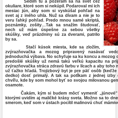
Sedím tu a pozerám sa na svet cez
okuliare, ktoré som si nekúpil. Podaroval mi ich
mesiac jún, aby som si vyskúšal pohľad na
svet aj z iného uhla. Nuž sa dívam a nie je to
veru ľahký pohľad. Predo mnou samé skriptá,
poznámky, zošity…Tak sa snažím študovať,
nech už mám úspešne za sebou všetky
skúšky, veď prázdniny sú za dverami, patrilo
by sa.
Stačí kúsok miesta, kde sa zložím,
zvýrazňovačka a mozog pripravený nasávať ved
jednoduchá výbava. No schyľuje sa ku koncu a mozog 
predošlé skúšky už nemá takú veľkú kapacitu na prijí
zvýrazňovačka stráca zdravú farbu v lícach a aby toho n
už ťažko hľadá. Trojizbový byt je pre päť osôb (keďže
dedko) dosť primalý. A tak sa potĺkam z jednej izby
chvíľu, kde by som mohol byť so svojou milovanou gen
osamote.
Čakám, kým si budem môcť vymeniť „júnové“ okul
ktorými uvidím aj maličké krásy sveta. Možno sa to d
smerom, keď som v ústach pocítil malinovú chuť mámiv