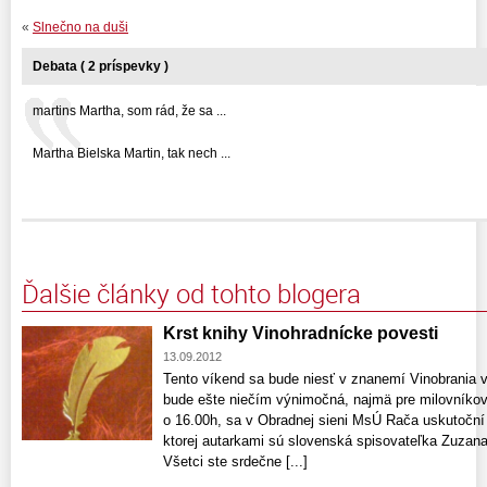
«
Slnečno na duši
Debata ( 2 príspevky )
martins Martha, som rád, že sa ...
Martha Bielska Martin, tak nech ...
Ďalšie články od tohto blogera
Krst knihy Vinohradnícke povesti
13.09.2012
Tento víkend sa bude niesť v znanemí Vinobrania 
bude ešte niečím výnimočná, najmä pre milovníkov li
o 16.00h, sa v Obradnej sieni MsÚ Rača uskutoční 
ktorej autarkami sú slovenská spisovateľka Zuzan
Všetci ste srdečne [...]