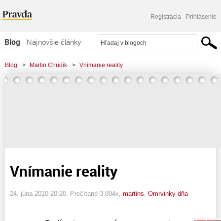
Registrácia
Prihlásenie
Blog
Najnovšie články
Najčítanejšie články
Blog
>
Martin Chudík
>
Vnímanie reality
Najkomentovanejšie články
Zoznam blogov
Komerčné blogy
Vnímanie reality
24. júna 2010 20:20
, Prečítané 3 804x,
martins
,
Omrvinky dňa