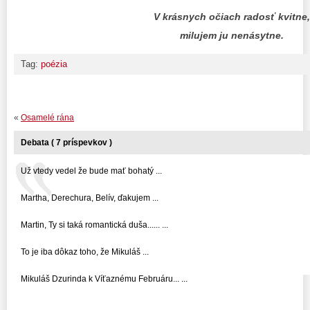
V krásnych očiach radosť kvitne,
milujem ju nenásytne.
Tag:
poézia
«
Osamelé rána
Debata ( 7 príspevkov )
Už vtedy vedel že bude mať bohatý ...
Martha, Derechura, Belív, ďakujem ...
Martin, Ty si taká romantická duša...... ...
To je iba dôkaz toho, že Mikuláš ...
Mikuláš Dzurinda k Víťaznému Februáru... ...