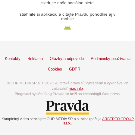
sledujte naše sociálne siete
stiahnite si aplikáciu a čítajte Pravdu pohodlne aj v
mobile
Kontakty
Reklama
Otázky a odpovede
Podmienky používania
Cookies
GDPR
© OUR MEDIA SR a. s. 2026. Autorské práva sú vyhradené a vykonáva ich
vydavateľ,
viac info
.
Blogovací systém Blog.Pravda.sk beží na technológií Wordpress.
Kompletný video servis pre OUR MEDIA SR a.s. zabezpečuje
ARBERTO GROUP
s.r.o.
.