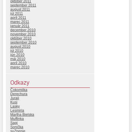
október 2011
september 2011
august 2011
júl 2011
apríl 2011
marec 2011
január 2011
december 2010
november 2010
október 2010
september 2010
august 2010
júl 2010
jún 2010
máj 2010
apríl 2010
marec 2010
Odkazy
Čokomilka
Derechura
Juraji
Kusi
Lasky
Lesmiria
Martha Bielska
Muffinka
Sagi
Sonička
suZnenie