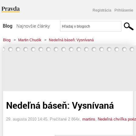
Registrácia
Prihlásenie
Blog
Najnovšie články
Najčítanejšie články
Blog
>
Martin Chudík
>
Nedeľná báseň: Vysnívaná
Najkomentovanejšie články
Zoznam blogov
Komerčné blogy
Nedeľná báseň: Vysnívaná
29. augusta 2010 14:45
, Prečítané 2 864x,
martins
,
Nedeľná chvíľka poéz