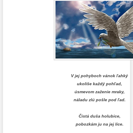
V jej pohyboch vánok ľahký
ukolíše každý pohľad,
úsmevom zaženie mraky,
náladu zlú pošle pod ľad.
Čistá duša holubice,
pobozkám ju na jej líce.