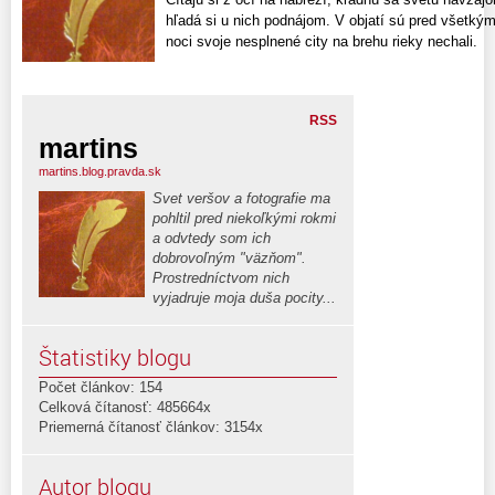
hľadá si u nich podnájom. V objatí sú pred všetkými
noci svoje nesplnené city na brehu rieky nechali.
RSS
martins
martins.blog.pravda.sk
Svet veršov a fotografie ma
pohltil pred niekoľkými rokmi
a odvtedy som ich
dobrovoľným "väzňom".
Prostredníctvom nich
vyjadruje moja duša pocity...
Štatistiky blogu
Počet článkov: 154
Celková čítanosť: 485664x
Priemerná čítanosť článkov: 3154x
Autor blogu