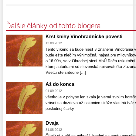
Ďalšie články od tohto blogera
Krst knihy Vinohradnícke povesti
13.09.2012
Tento víkend sa bude niesť v znanemí Vinobrania 
bude ešte niečím výnimočná, najmä pre milovníkov li
o 16.00h, sa v Obradnej sieni MsÚ Rača uskutoční 
ktorej autarkami sú slovenská spisovateľka Zuzan
Všetci ste srdečne [...]
Až do konca
01.09.2012
všetko je v pohybe len skala je verná svojim koreňo
vrásni sa dozrieva až nakoniec ukáže vlastnú tvár
poslednej čiarky
Dvaja
31.08.2012
Čítajú si z očí na nábreží, kradnú sa svetu navzájo